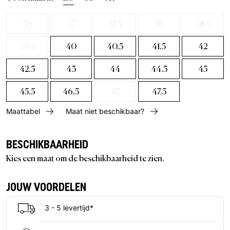
36
37
37.5
38
38.5
39.5
40
40.5
41.5
42
42.5
43
44
44.5
45
45.5
46.5
47
47.5
Maattabel
Maat niet beschikbaar?
BESCHIKBAARHEID
Kies een maat om de beschikbaarheid te zien.
JOUW VOORDELEN
3 - 5 levertijd*