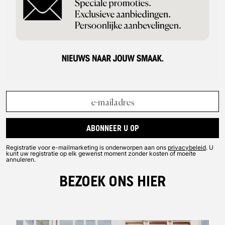
VS, Groot-Brittannië en China slaagt New Balance erin om een
divers productportfolio aan te bieden. Naast klassiekers zoals
de
574
,
997
of
1500
, zijn de ontwerpers altijd bezig met nieuwe
modellen en bringbacks uit de archieven. Alle producten hebben
echter hetzelfde basisidee gemeen: het leveren van de perfecte
mix van prestaties en mode. Dat is precies wat New Balance
liefhebbers waarderen.
ABONNEER U OP
Registratie voor e-mailmarketing is onderworpen aan ons
privacybeleid
. U
kunt uw registratie op elk gewenst moment zonder kosten of moeite
annuleren.
BEZOEK ONS HIER