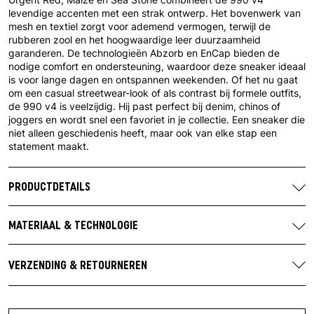
levendige accenten met een strak ontwerp. Het bovenwerk van
mesh en textiel zorgt voor ademend vermogen, terwijl de
rubberen zool en het hoogwaardige leer duurzaamheid
garanderen. De technologieën Abzorb en EnCap bieden de
nodige comfort en ondersteuning, waardoor deze sneaker ideaal
is voor lange dagen en ontspannen weekenden. Of het nu gaat
om een casual streetwear-look of als contrast bij formele outfits,
de 990 v4 is veelzijdig. Hij past perfect bij denim, chinos of
joggers en wordt snel een favoriet in je collectie. Een sneaker die
niet alleen geschiedenis heeft, maar ook van elke stap een
statement maakt.
PRODUCTDETAILS
Merk:
New Balance
Artikelnummer:
U99076B
MATERIAAL & TECHNOLOGIE
Kleurstelling fabrikant:
Urgent Red / Maize / Sea Stone
Bovenmateriaal:
netwerk
Contact fabrikant:
New Balance Athletic Shoes
Materiaal overlay:
Suède, leer
VERZENDING & RETOURNEREN
(UK) Limited
Voering:
textiel
Gratis verzending vanaf €100 in Nederland.
430 Birchwood Boulevard
Zool:
Rubber
Cheshire, WA3 7WD
Je vindt alle verzendinformatie
hier
.