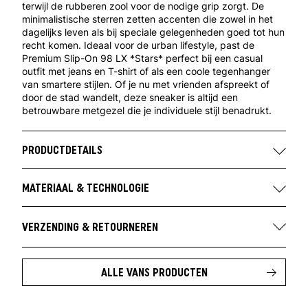
terwijl de rubberen zool voor de nodige grip zorgt. De
minimalistische sterren zetten accenten die zowel in het
dagelijks leven als bij speciale gelegenheden goed tot hun
recht komen. Ideaal voor de urban lifestyle, past de
Premium Slip-On 98 LX *Stars* perfect bij een casual
outfit met jeans en T-shirt of als een coole tegenhanger
van smartere stijlen. Of je nu met vrienden afspreekt of
door de stad wandelt, deze sneaker is altijd een
betrouwbare metgezel die je individuele stijl benadrukt.
PRODUCTDETAILS
Merk:
Vans
Artikelnummer:
VN000Z7ZUR2
MATERIAAL & TECHNOLOGIE
Kleurstelling fabrikant:
White / Blue
Bovenmateriaal:
Canvas
Contact fabrikant:
VF International Sagl
Materiaal overlay:
textiel
VERZENDING & RETOURNEREN
Via Laveggio 5
Zool:
Rubber
Gratis verzending vanaf €100 in Nederland.
6855 Stabio
Zwitserland
Je vindt alle verzendinformatie
hier
.
ALLE VANS PRODUCTEN
https://www.vans.com/nl-nl/
Retourtermijn van 14 dagen na ontvangst van de
bestelling.