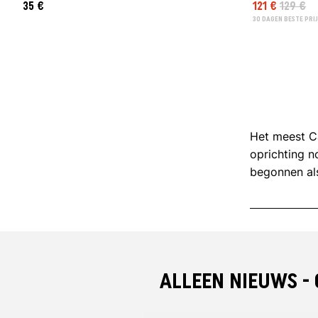
35 €
121 €
129 €
30 DAGEN BESTE PRIJ
Het meest Ca
oprichting n
begonnen als
de eerste sti
daarna was
op de zijkan
in 1982 de 
bekend bij e
ALLEEN NIEUWS -
werden in éé
momenteel va
vorm is popu