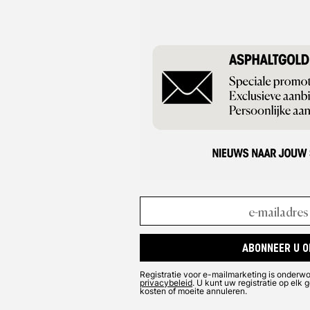
editie uit di
voor de perf
het handels
verrassende 
ABONNEER U O
Registratie voor e-mailmarketing is onderw
privacybeleid
. U kunt uw registratie op el
kosten of moeite annuleren.