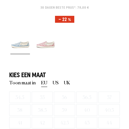
30 DAGEN BESTE PRIJS*: 78,00 €
– 22 %
KIES EEN MAAT
Toon maat in
EU
US
UK
34.5
35
36
36.5
37
38
38.5
39
40
40.5
41
42
42.5
43
44