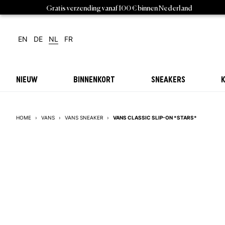
Gratis verzending vanaf 100 € binnen Nederland
EN
DE
NL
FR
NIEUW
BINNENKORT
SNEAKERS
K
VANS CLASSIC SLIP-ON *STARS*
HOME
›
VANS
›
VANS SNEAKER
›