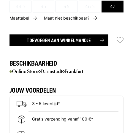
44.5
45
46
46.5
47
Maattabel
Maat niet beschikbaar?
TOEVOEGEN AAN WINKELMANDJE
BESCHIKBAARHEID
Online Store
Darmstadt
Frankfurt
JOUW VOORDELEN
3 - 5 levertijd*
Gratis verzending vanaf 100 €*