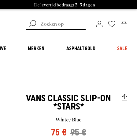
De levertjid bedraagt 3 - 5 dagen
IVE
MERKEN
ASPHALTGOLD
SALE
VANS
CLASSIC SLIP-ON
*STARS*
White / Blue
75 €
95 €