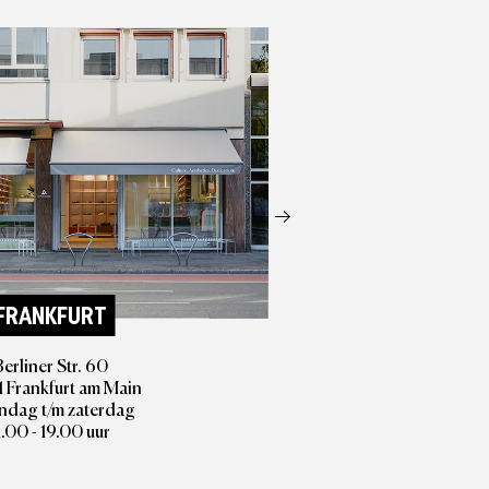
 staat en dus
venwerk zijn
ekers altijd
FRANKFURT
Berliner Str. 60
 Frankfurt am Main
dag t/m zaterdag
1.00 - 19.00 uur
DAR