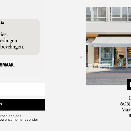
e qua kleur en vorm dichter bij de originelen uit de jaren 70
ecte vintage smaak zorgt. Fantasierijke updates op het bo
merk geworden van Vans
sneakers
, zodat er naast de klassi
specials aan de start staan.
60311
P
Maan
1
orpen aan ons
k gewenst moment zonder