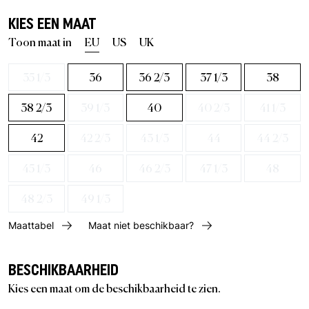
KIES EEN MAAT
Toon maat in
EU
US
UK
35 1/3
36
36 2/3
37 1/3
38
38 2/3
39 1/3
40
40 2/3
41 1/3
42
42 2/3
43 1/3
44
44 2/3
45 1/3
46
46 2/3
47 1/3
48
48 2/3
49 1/3
Maattabel
Maat niet beschikbaar?
BESCHIKBAARHEID
Kies een maat om de beschikbaarheid te zien.