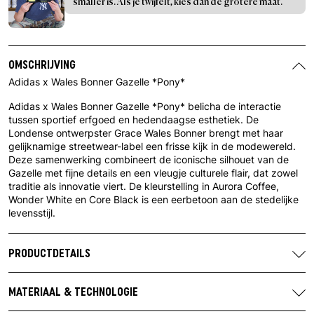
smaller is. Als je twijfelt, kies dan de grotere maat.
OMSCHRIJVING
Adidas x Wales Bonner Gazelle *Pony*
Adidas x Wales Bonner Gazelle *Pony* belicha de interactie
tussen sportief erfgoed en hedendaagse esthetiek. De
Londense ontwerpster Grace Wales Bonner brengt met haar
gelijknamige streetwear-label een frisse kijk in de modewereld.
Deze samenwerking combineert de iconische silhouet van de
Gazelle met fijne details en een vleugje culturele flair, dat zowel
traditie als innovatie viert. De kleurstelling in Aurora Coffee,
Wonder White en Core Black is een eerbetoon aan de stedelijke
levensstijl.
PRODUCTDETAILS
Merk:
Adidas
Artikelnummer:
KK3640
MATERIAAL & TECHNOLOGIE
Kleurstelling fabrikant:
Aurora Coffee / Wonder White /
Bovenmateriaal:
leer van ponyhaar