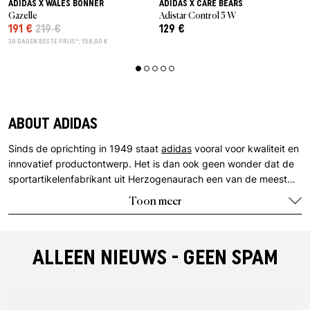
ADIDAS X WALES BONNER
ADIDAS X CARE BEARS
Gazelle
Adistar Control 5 W
191 €
219 €
129 €
30 DAGEN BESTE PRIJS*: 158,00 €
ABOUT ADIDAS
Sinds de oprichting in 1949 staat
adidas
vooral voor kwaliteit en
innovatief productontwerp. Het is dan ook geen wonder dat de
sportartikelenfabrikant uit Herzogenaurach een van de meest
succesvolle merken in deze sector is. adidas wordt wereldwijd
Toon meer
erkend: De drie strepen die het bedrijfslogo sieren zijn een
absolute legende geworden.
ALLEEN NIEUWS - GEEN SPAM