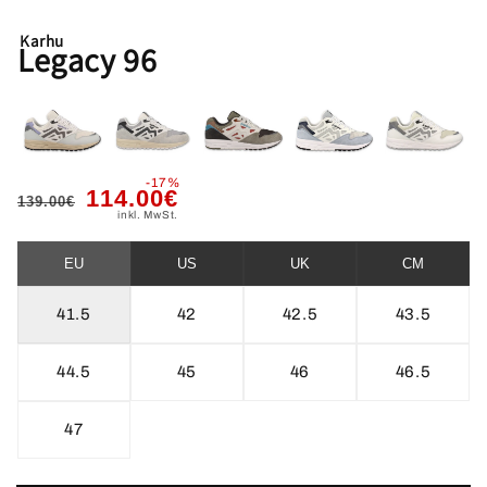
Karhu
Legacy 96
-17%
Normaler
Verkaufspreis
114.00€
139.00€
inkl. MwSt.
Preis
EU
US
UK
CM
41.5
42
42.5
43.5
44.5
45
46
46.5
47