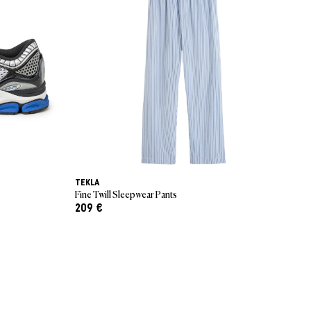
TEKLA
CA
Fine Twill Sleepwear Pants
OG
209 €
87
30 