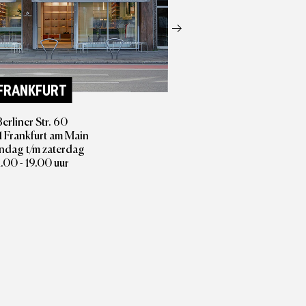
FRANKFURT
Berliner Str. 60
 Frankfurt am Main
dag t/m zaterdag
1.00 - 19.00 uur
DAR
Ludwi
64283
Dinsdag
11.00 
Z
10.00 