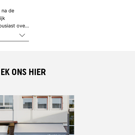
r na de
ijk
ousiast over
worden. Kort
 het bedrijf
legde. Toen
m, werd Vans
ersonage
EK ONS HIER
et
ijn strakke
 Vans een
 staat en dus
venwerk zijn
ekers altijd