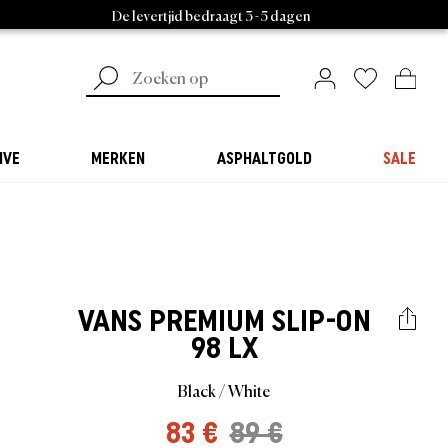
De levertjid bedraagt 3 - 5 dagen
IVE
MERKEN
ASPHALTGOLD
SALE
VANS
PREMIUM SLIP-ON
98 LX
Black / White
83 €
89 €