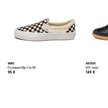
VANS
ADIDAS
Premium Slip-On 98
BW Army
95 €
149 €