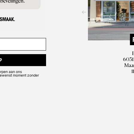
60311
P
Maan
1
orpen aan ons
k gewenst moment zonder