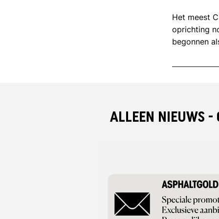
Het meest Ca
oprichting n
begonnen als
de eerste sti
daarna was
op de zijkan
in 1982 de 
bekend bij e
ALLEEN NIEUWS -
werden in éé
momenteel va
vorm is popu
editie uit di
voor de perf
het handels
verrassende 