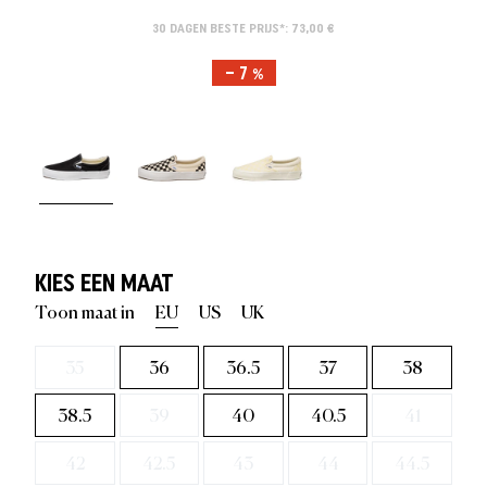
30 DAGEN BESTE PRIJS*: 73,00 €
– 7 %
KIES EEN MAAT
Toon maat in
EU
US
UK
35
36
36.5
37
38
38.5
39
40
40.5
41
42
42.5
43
44
44.5