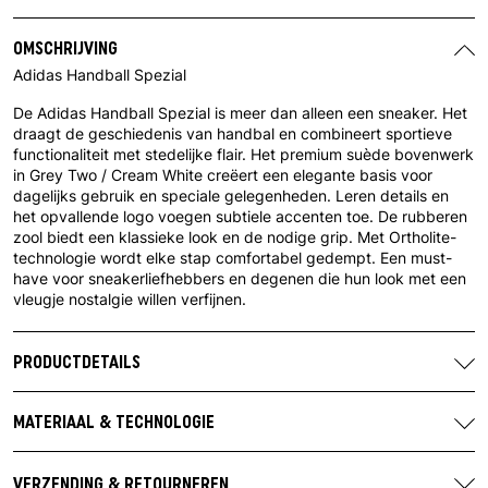
OMSCHRIJVING
Adidas Handball Spezial
De Adidas Handball Spezial is meer dan alleen een sneaker. Het
draagt de geschiedenis van handbal en combineert sportieve
functionaliteit met stedelijke flair. Het premium suède bovenwerk
in Grey Two / Cream White creëert een elegante basis voor
dagelijks gebruik en speciale gelegenheden. Leren details en
het opvallende logo voegen subtiele accenten toe. De rubberen
zool biedt een klassieke look en de nodige grip. Met Ortholite-
technologie wordt elke stap comfortabel gedempt. Een must-
have voor sneakerliefhebbers en degenen die hun look met een
vleugje nostalgie willen verfijnen.
PRODUCTDETAILS
Merk:
Adidas
Artikelnummer:
IF7086
MATERIAAL & TECHNOLOGIE
Kleurstelling fabrikant:
Grey Two / Cream White /
Bovenmateriaal:
Suède
Footwear White
Materiaal overlay:
leer, Suède
VERZENDING & RETOURNEREN