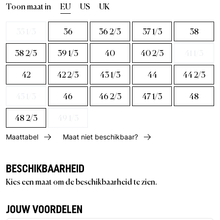
Toon maat in
EU
US
UK
35 1/3
36
36 2/3
37 1/3
38
38 2/3
39 1/3
40
40 2/3
41 1/3
42
42 2/3
43 1/3
44
44 2/3
45 1/3
46
46 2/3
47 1/3
48
48 2/3
49 1/3
Maattabel
Maat niet beschikbaar?
BESCHIKBAARHEID
Kies een maat om de beschikbaarheid te zien.
JOUW VOORDELEN