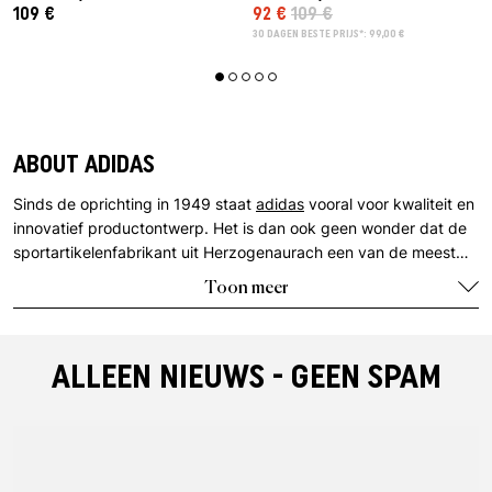
109 €
92 €
109 €
30 DAGEN BESTE PRIJS*: 99,00 €
ABOUT ADIDAS
Sinds de oprichting in 1949 staat
adidas
vooral voor kwaliteit en
innovatief productontwerp. Het is dan ook geen wonder dat de
sportartikelenfabrikant uit Herzogenaurach een van de meest
succesvolle merken in deze sector is. adidas wordt wereldwijd
Toon meer
erkend: De drie strepen die het bedrijfslogo sieren zijn een
absolute legende geworden.
ALLEEN NIEUWS - GEEN SPAM