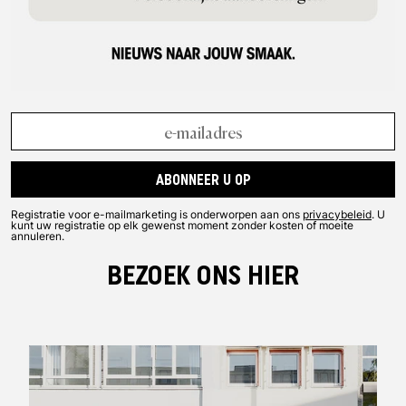
modellen en bringbacks uit de archieven. Alle producten hebben
echter hetzelfde basisidee gemeen: het leveren van de perfecte
mix van prestaties en mode. Dat is precies wat New Balance
liefhebbers waarderen.
ABONNEER U OP
Registratie voor e-mailmarketing is onderworpen aan ons
privacybeleid
. U
kunt uw registratie op elk gewenst moment zonder kosten of moeite
annuleren.
BEZOEK ONS HIER