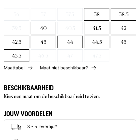
36
37
37.5
38
38.5
39.5
40
40.5
41.5
42
42.5
43
44
44.5
45
45.5
46.5
47
47.5
Maattabel
Maat niet beschikbaar?
BESCHIKBAARHEID
Kies een maat om de beschikbaarheid te zien.
JOUW VOORDELEN
3 - 5 levertijd*