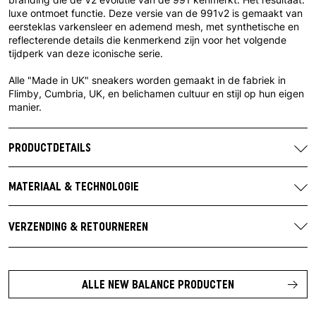
luxe ontmoet functie. Deze versie van de 991v2 is gemaakt van
eersteklas varkensleer en ademend mesh, met synthetische en
reflecterende details die kenmerkend zijn voor het volgende
tijdperk van deze iconische serie.
Alle "Made in UK" sneakers worden gemaakt in de fabriek in
Flimby, Cumbria, UK, en belichamen cultuur en stijl op hun eigen
manier.
PRODUCTDETAILS
Merk:
New Balance
Artikelnummer:
U991GL2
MATERIAAL & TECHNOLOGIE
Kleurstelling fabrikant:
Dove / Alloy / Silver
Bovenmateriaal:
netwerk
Contact fabrikant:
New Balance Athletic Shoes
Materiaal overlay:
varkensleer
VERZENDING & RETOURNEREN
(UK) Limited
Voering:
textiel
Gratis verzending vanaf €100 in Nederland.
430 Birchwood Boulevard
Logo:
leer
Cheshire, WA3 7WD
Je vindt alle verzendinformatie
hier
.
Zool:
Rubber
Verenigd Koninkrijk
ALLE NEW BALANCE PRODUCTEN
Retourtermijn van 14 dagen na ontvangst van de bestelling.
https://nl.newbalance.eu/nl
Retourzendingen vanuit Duitsland zijn gratis vanaf een
Abzorb