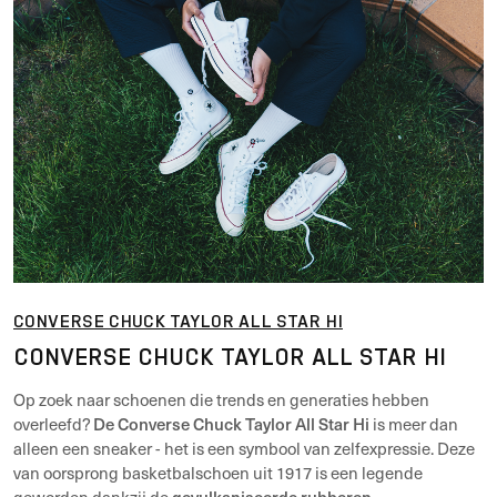
CONVERSE CHUCK TAYLOR ALL STAR HI
CONVERSE CHUCK TAYLOR ALL STAR HI
Op zoek naar schoenen die trends en generaties hebben
De Converse Chuck Taylor All Star Hi
overleefd?
is meer dan
alleen een sneaker - het is een symbool van zelfexpressie. Deze
van oorsprong basketbalschoen uit 1917 is een legende
gevulkaniseerde rubberen
geworden dankzij de