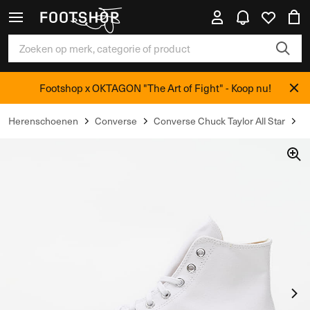
Footshop x OKTAGON "The Art of Fight" - Koop nu!
Herenschoenen
Converse
Converse Chuck Taylor All Star
C