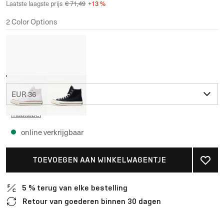
Laatste laagste prijs
€ 71,49
+
13
%
2
Color Options
EUR 36
maattabel
online verkrijgbaar
TOEVOEGEN AAN WINKELWAGENTJE
5 % terug van elke bestelling
Retour van goederen binnen 30 dagen